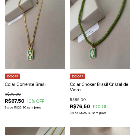
10%OFF
10%OFF
Colar Corrente Brasil
Colar Choker Brasil Cristal de
Vidro
R$75,00
R$85,00
R$67,50
10
% OFF
R$76,50
10
% OFF
3
x
de
R$22,50
sem juros
3
x
de
R$25,50
sem juros