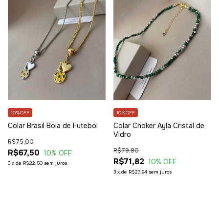
10%OFF
10%OFF
Colar Brasil Bola de Futebol
Colar Choker Ayla Cristal de
Vidro
R$75,00
R$79,80
R$67,50
10
% OFF
R$71,82
10
% OFF
3
x
de
R$22,50
sem juros
3
x
de
R$23,94
sem juros