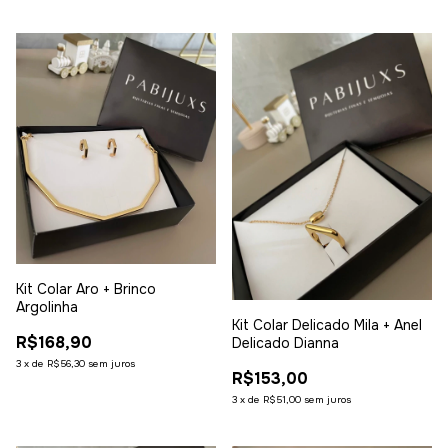
Kit Colar Aro + Brinco
Argolinha
Kit Colar Delicado Mila + Anel
R$168,90
Delicado Dianna
3
x
de
R$56,30
sem juros
R$153,00
3
x
de
R$51,00
sem juros