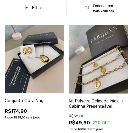
Ordenar por:
Filtrar
Mais vendidos
Conjunto Gota Nay
Kit Pulseira Delicada Inicial +
Caixinha Presenteável
R$174,90
R$65,00
3
x
de
R$58,30
sem juros
R$49,90
23
% OFF
3
x
de
R$16,63
sem juros