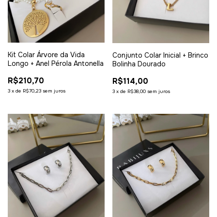
Kit Colar Árvore da Vida
Conjunto Colar Inicial + Brinco
Longo + Anel Pérola Antonella
Bolinha Dourado
R$210,70
R$114,00
3
x
de
R$70,23
sem juros
3
x
de
R$38,00
sem juros