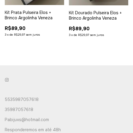
Kit Prata Pulseira Elos +
Kit Dourado Pulseira Elos +
Brinco Argolinha Veneza
Brinco Argolinha Veneza
R$89,90
R$89,90
3
x
de
R$29,97
sem juros
3
x
de
R$29,97
sem juros
5535987057618
35987057618
Pabijuxs@hotmail.com
Responderemos em até 48h