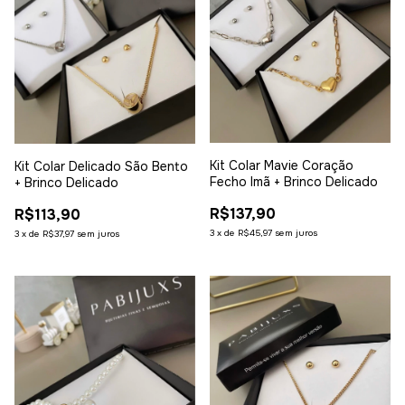
Kit Colar Mavie Coração
Kit Colar Delicado São Bento
Fecho Imã + Brinco Delicado
+ Brinco Delicado
R$137,90
R$113,90
3
x
de
R$45,97
sem juros
3
x
de
R$37,97
sem juros