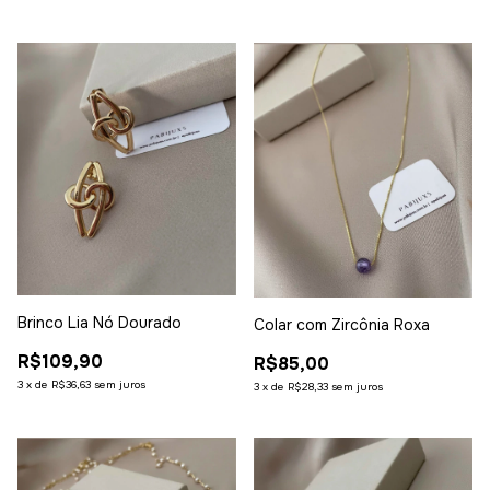
Brinco Lia Nó Dourado
Colar com Zircônia Roxa
R$109,90
R$85,00
3
x
de
R$36,63
sem juros
3
x
de
R$28,33
sem juros