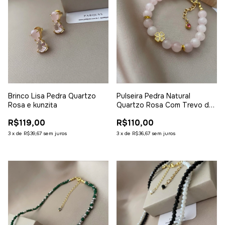
Brinco Lisa Pedra Quartzo
Pulseira Pedra Natural
Rosa e kunzita
Quartzo Rosa Com Trevo de
4 Folhas
R$119,00
R$110,00
3
x
de
R$39,67
sem juros
3
x
de
R$36,67
sem juros