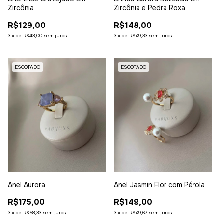
Zircônia e Pedra Roxa
Zircônia
R$148,00
R$129,00
3
x
de
R$49,33
sem juros
3
x
de
R$43,00
sem juros
ESGOTADO
ESGOTADO
Anel Aurora
Anel Jasmin Flor com Pérola
R$175,00
R$149,00
3
x
de
R$58,33
sem juros
3
x
de
R$49,67
sem juros