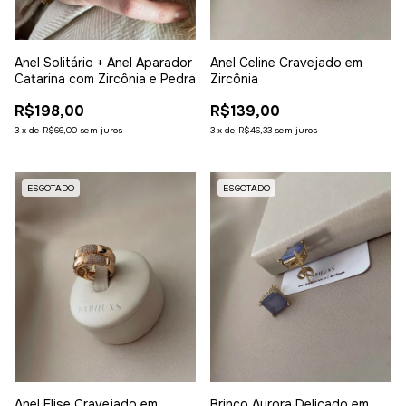
Anel Solitário + Anel Aparador
Anel Celine Cravejado em
Catarina com Zircônia e Pedra
Zircônia
R$198,00
R$139,00
3
x
de
R$66,00
sem juros
3
x
de
R$46,33
sem juros
ESGOTADO
ESGOTADO
Brinco Aurora Delicado em
Anel Elise Cravejado em