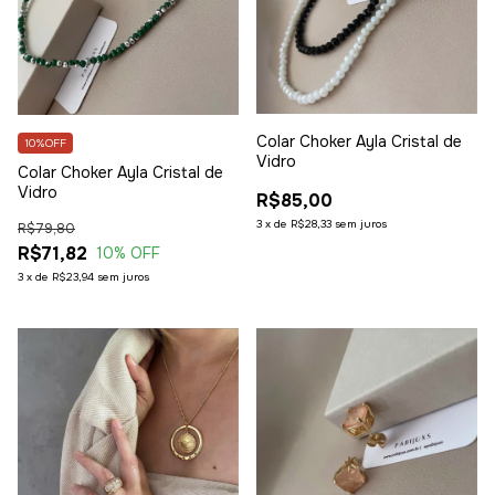
Colar Choker Ayla Cristal de
10%OFF
Vidro
Colar Choker Ayla Cristal de
Vidro
R$85,00
3
x
de
R$28,33
sem juros
R$79,80
R$71,82
10
% OFF
3
x
de
R$23,94
sem juros