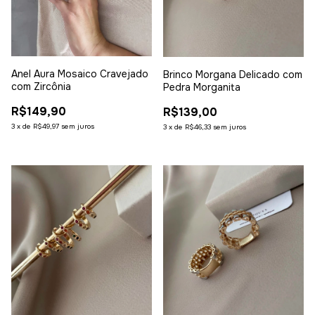
Anel Aura Mosaico Cravejado
Brinco Morgana Delicado com
com Zircônia
Pedra Morganita
R$149,90
R$139,00
3
x
de
R$49,97
sem juros
3
x
de
R$46,33
sem juros