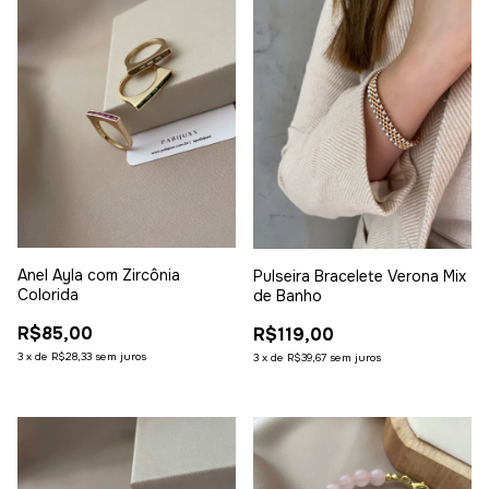
Anel Ayla com Zircônia
Pulseira Bracelete Verona Mix
Colorida
de Banho
R$85,00
R$119,00
3
x
de
R$28,33
sem juros
3
x
de
R$39,67
sem juros