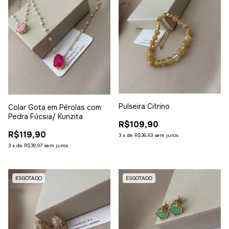
Pulseira Citrino
Colar Gota em Pérolas com
Pedra Fúcsia/ Kunzita
R$109,90
R$119,90
3
x
de
R$36,63
sem juros
3
x
de
R$39,97
sem juros
ESGOTADO
ESGOTADO