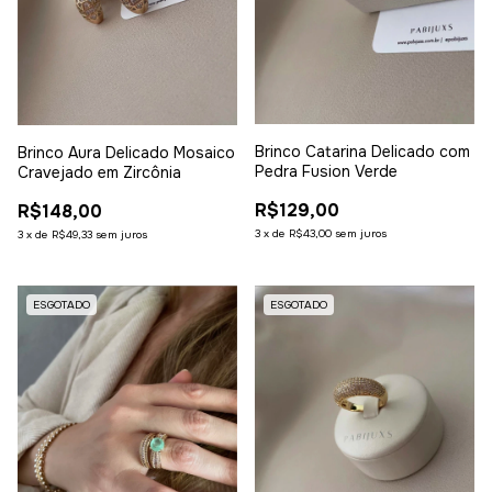
Brinco Catarina Delicado com
Brinco Aura Delicado Mosaico
Pedra Fusion Verde
Cravejado em Zircônia
R$129,00
R$148,00
3
x
de
R$43,00
sem juros
3
x
de
R$49,33
sem juros
ESGOTADO
ESGOTADO