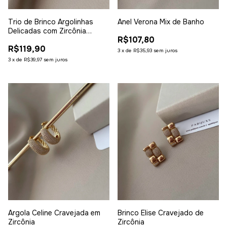
Trio de Brinco Argolinhas
Anel Verona Mix de Banho
Delicadas com Zircônia
R$107,80
Colorida
R$119,90
3
x
de
R$35,93
sem juros
3
x
de
R$39,97
sem juros
Brinco Elise Cravejado de
Argola Celine Cravejada em
Zircônia
Zircônia