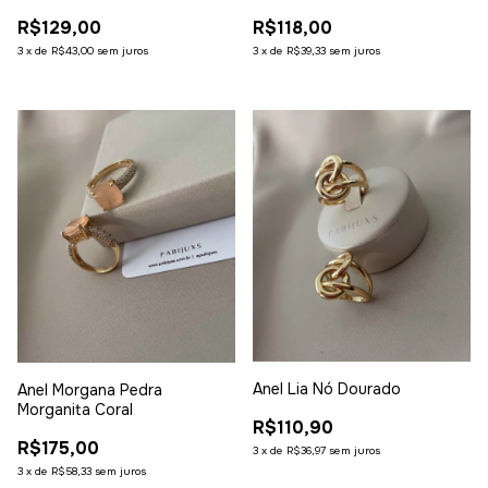
R$118,00
R$129,00
3
x
de
R$39,33
sem juros
3
x
de
R$43,00
sem juros
Anel Lia Nó Dourado
Anel Morgana Pedra
Morganita Coral
R$110,90
R$175,00
3
x
de
R$36,97
sem juros
3
x
de
R$58,33
sem juros