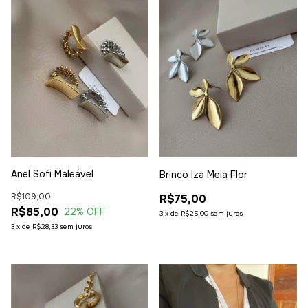
Anel Sofi Maleável
Brinco Iza Meia Flor
R$109,00
R$75,00
R$85,00
22
% OFF
3
x
de
R$25,00
sem juros
3
x
de
R$28,33
sem juros