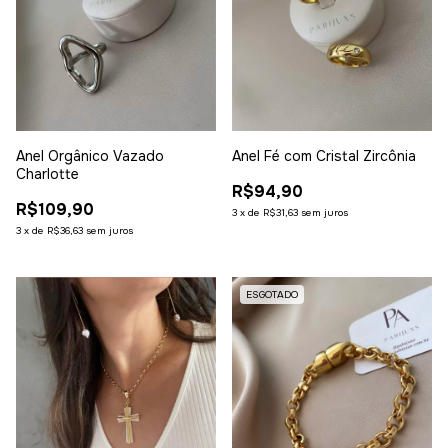
Anel Orgânico Vazado
Anel Fé com Cristal Zircônia
Charlotte
R$94,90
R$109,90
3
x
de
R$31,63
sem juros
3
x
de
R$36,63
sem juros
ESGOTADO