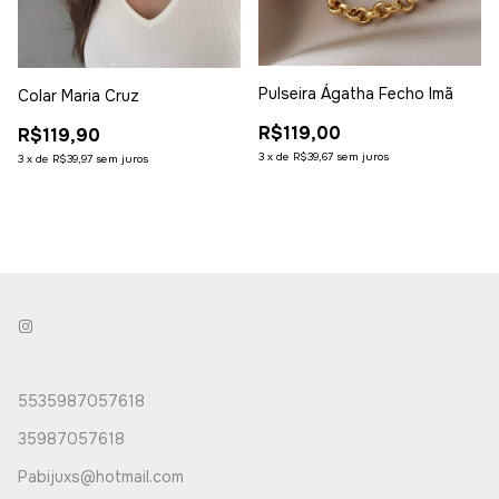
Pulseira Ágatha Fecho Imã
Colar Maria Cruz
R$119,00
R$119,90
3
x
de
R$39,67
sem juros
3
x
de
R$39,97
sem juros
5535987057618
35987057618
Pabijuxs@hotmail.com