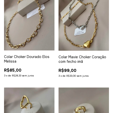
Colar Choker Dourado Elos
Colar Mavie Choker Coração
Melissa
com fecho imã
R$85,00
R$99,00
3
x
de
R$28,33
sem juros
3
x
de
R$33,00
sem juros