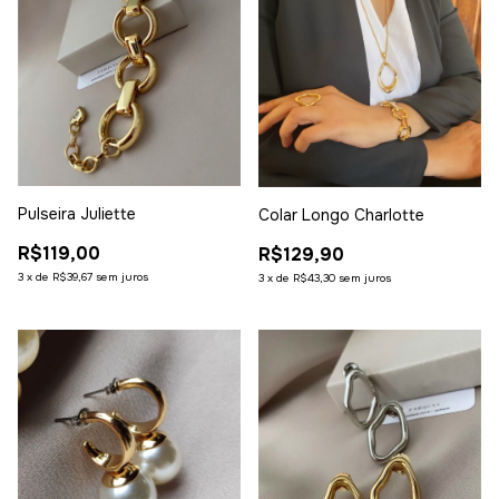
Pulseira Juliette
Colar Longo Charlotte
R$119,00
R$129,90
3
x
de
R$39,67
sem juros
3
x
de
R$43,30
sem juros