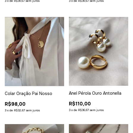
3
x
de
R$39,67
sem juros
3
x
de
R$39,67
sem juros
Anel Pérola Ouro Antonella
Colar Oração Pai Nosso
R$110,00
R$98,00
3
x
de
R$36,67
sem juros
3
x
de
R$32,67
sem juros