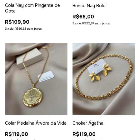
Cola Nay com Pingente de
Brinco Nay Bold
Gota
R$68,00
R$109,90
3
x
de
R$22,67
sem juros
3
x
de
R$36,63
sem juros
Colar Medalha Árvore da Vida
Choker Ágatha
R$119,00
R$119,00