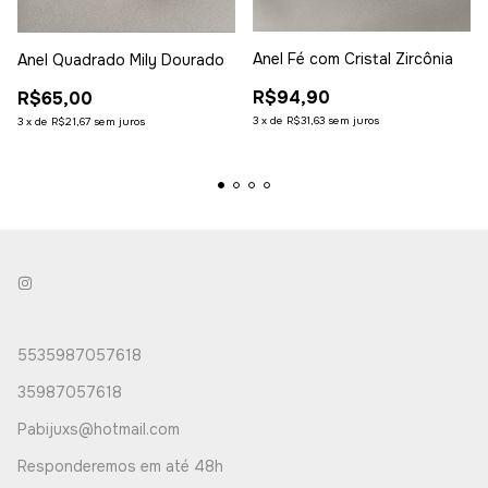
Anel Fé com Cristal Zircônia
Anel Quadrado Mily Dourado
R$94,90
R$65,00
3
x
de
R$31,63
sem juros
3
x
de
R$21,67
sem juros
5535987057618
35987057618
Pabijuxs@hotmail.com
Responderemos em até 48h