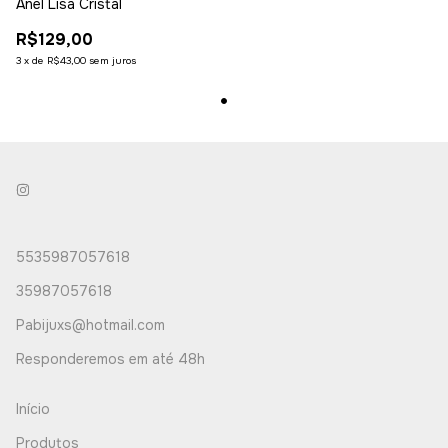
Anel Lisa Cristal
R$129,00
3
x
de
R$43,00
sem juros
5535987057618
35987057618
Pabijuxs@hotmail.com
Responderemos em até 48h
Início
Produtos