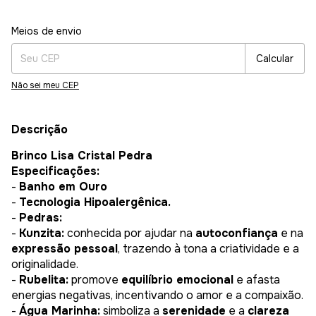
Entregas para o CEP:
Alterar CEP
Meios de envio
Calcular
Não sei meu CEP
Descrição
Brinco Lisa Cristal Pedra
Especificações:
-
Banho em Ouro
-
Tecnologia Hipoalergênica.
-
Pedras:
-
Kunzita:
conhecida por ajudar na
autoconfiança
e na
expressão pessoal
, trazendo à tona a criatividade e a
originalidade.
-
Rubelita:
promove
equilíbrio emocional
e afasta
energias negativas, incentivando o amor e a compaixão.
-
Água Marinha:
simboliza a
serenidade
e a
clareza