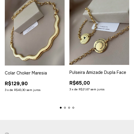
Pulseira Amizade Dupla Face
Colar Choker Maresia
R$65,00
R$129,90
3
x
de
R$21,67
sem juros
3
x
de
R$43,30
sem juros