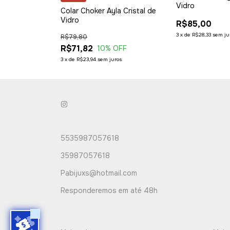
Vidro
Colar Choker Ayla Cristal de
Vidro
R$85,00
3
x
de
R$28,33
sem ju
R$79,80
R$71,82
10
% OFF
3
x
de
R$23,94
sem juros
5535987057618
35987057618
Pabijuxs@hotmail.com
Responderemos em até 48h