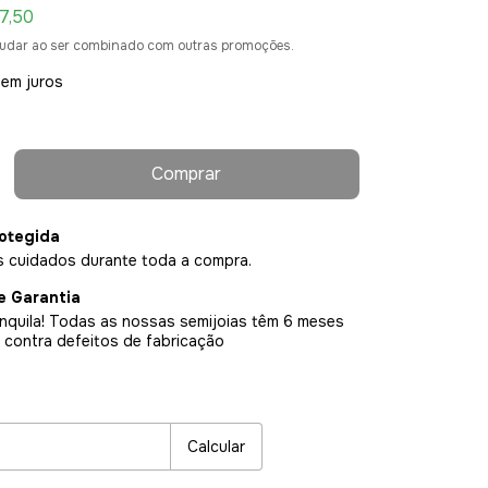
7,50
udar ao ser combinado com outras promoções.
sem juros
otegida
 cuidados durante toda a compra.
e Garantia
nquila! Todas as nossas semijoias têm 6 meses
 contra defeitos de fabricação
P:
Alterar CEP
Calcular