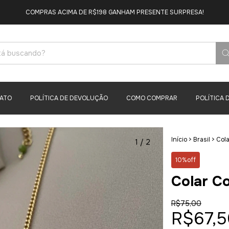
COMPRAS ACIMA DE R$198 GANHAM PRESENTE SURPRESA!
ATO
POLÍTICA DE DEVOLUÇÃO
COMO COMPRAR
POLÍTICA 
Início
>
Brasil
>
Cola
1
/
2
10%off
Colar Co
R$75,00
R$67,5