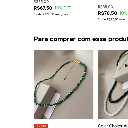
R$75,00
R$85,00
R$67,50
10
% OFF
R$76,50
10
%
3
x
de
R$22,50
sem juros
3
x
de
R$25,50
sem j
Para comprar com esse produ
Colar Choker Ay
10%OFF