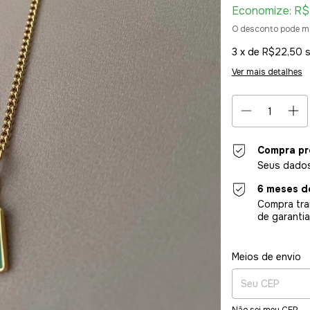
Economize:
R$
O desconto pode m
3
x de
R$22,50
Ver mais detalhes
Compra pr
Seus dados
6 meses d
Compra tra
de garantia
Entregas para o CE
Meios de envio