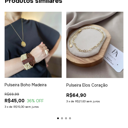
Produtos similares
Pulseira Boho Madeira
Pulseira Elos Coração
R$69,99
R$64,90
R$45,00
36
% OFF
3
x
de
R$21,63
sem juros
3
x
de
R$15,00
sem juros