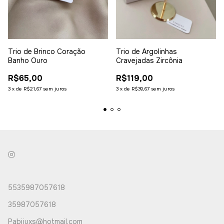
Trio de Argolinhas
Trio de Brinco Coração
Cravejadas Zircônia
Banho Ouro
R$119,00
R$65,00
3
x
de
R$39,67
sem juros
3
x
de
R$21,67
sem juros
5535987057618
35987057618
Pabijuxs@hotmail.com