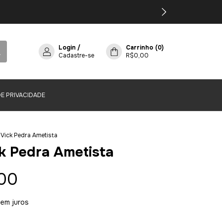
Login
/
Carrinho
(
0
)
Cadastre-se
R$0,00
DE PRIVACIDADE
 Vick Pedra Ametista
ck Pedra Ametista
00
sem juros