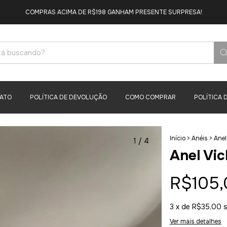
COMPRAS ACIMA DE R$198 GANHAM PRESENTE SURPRESA!
ATO
POLÍTICA DE DEVOLUÇÃO
COMO COMPRAR
POLÍTICA 
Início
>
Anéis
>
Anel
1
/
4
Anel Vi
R$105,
3
x de
R$35,00
Ver mais detalhes