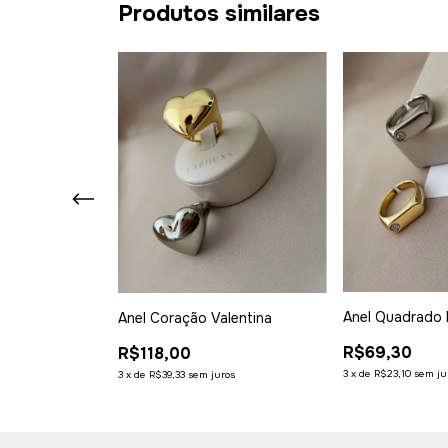
Produtos similares
Anel Quadrado 
Anel Coração Valentina
Dianna
R$69,30
R$118,00
3
x
de
R$23,10
sem ju
3
x
de
R$39,33
sem juros
ros