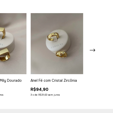
Anel Fé com Cristal Zircônia
Anel Pérola Ou
Mily Dourado
R$94,90
R$110,00
3
x
de
R$31,63
sem juros
3
x
de
R$36,67
sem ju
ros