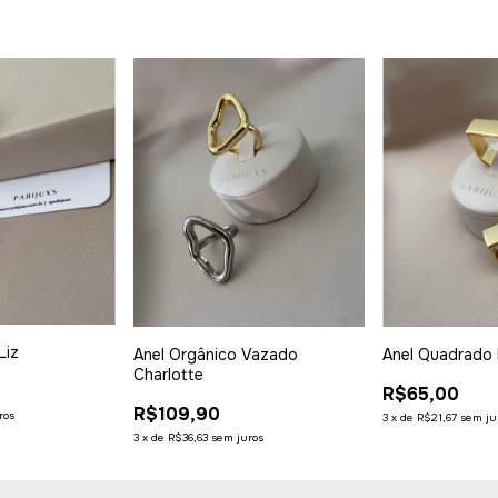
Liz
Anel Orgânico Vazado
Anel Quadrado 
Charlotte
R$65,00
R$109,90
ros
3
x
de
R$21,67
sem ju
3
x
de
R$36,63
sem juros