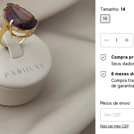
Tamanho:
14
14
Compra pr
Seus dados
6 meses d
Compra tra
de garantia
Entregas para o CE
Meios de envio
Não sei meu CEP