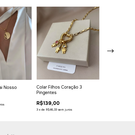
Colar Filhos C
Colar Filhos Coração 3
ai Nosso
Pingentes
Pingentes
R$119,90
R$139,00
ros
3
x
de
R$39,97
sem ju
3
x
de
R$46,33
sem juros