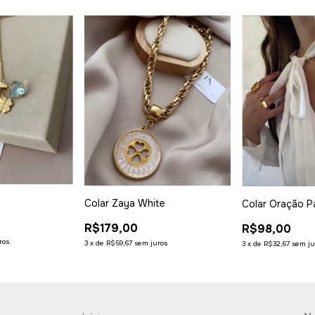
Colar Zaya White
Colar Oração P
R$179,00
R$98,00
ros
3
x
de
R$59,67
sem juros
3
x
de
R$32,67
sem ju