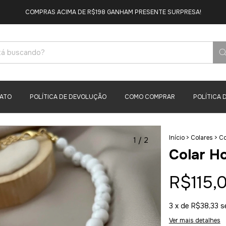
COMPRAS ACIMA DE R$198 GANHAM PRESENTE SURPRESA!
ATO
POLÍTICA DE DEVOLUÇÃO
COMO COMPRAR
POLÍTICA 
Início
>
Colares
>
Co
1
/
2
Colar H
R$115,
3
x de
R$38,33
s
Ver mais detalhes