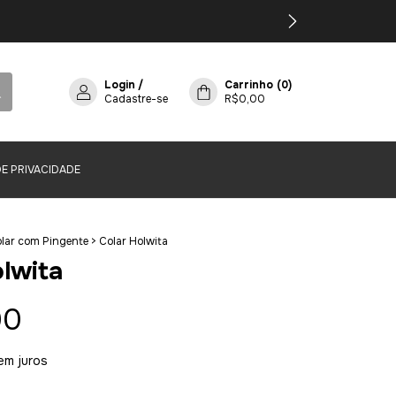
Login
/
Carrinho
(
0
)
Cadastre-se
R$0,00
DE PRIVACIDADE
lar com Pingente
>
Colar Holwita
olwita
00
em juros