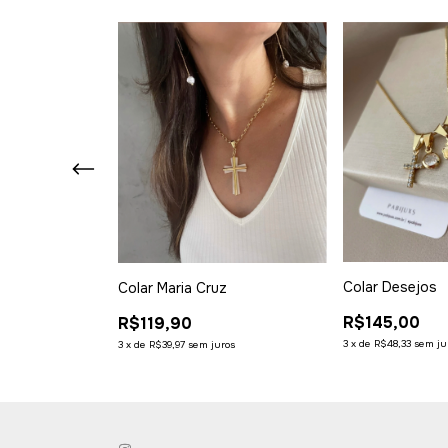
Colar Desejos
 Vida
Colar Maria Cruz
R$145,00
R$119,90
3
x
de
R$48,33
sem ju
ros
3
x
de
R$39,97
sem juros