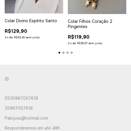
Colar Divino Espírito Santo
Colar Filhos Coração 2
Pingentes
R$129,90
R$119,90
3
x
de
R$43,30
sem juros
3
x
de
R$39,97
sem juros
5535987057618
35987057618
Pabijuxs@hotmail.com
Responderemos em até 48h